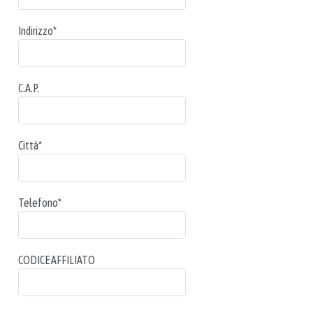
Indirizzo
*
C.A.P.
Città
*
Telefono
*
CODICE AFFILIATO