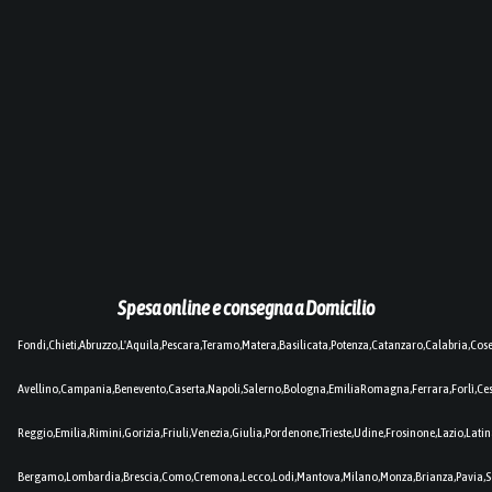
Spesa online e consegna a Domicilio
Fondi,Chieti,Abruzzo,L'Aquila,Pescara,Teramo,Matera,Basilicata,Potenza,Catanzaro,Calabria,Cos
Avellino,Campania,Benevento,Caserta,Napoli,Salerno,Bologna,EmiliaRomagna,Ferrara,Forlì,C
Reggio,Emilia,Rimini,Gorizia,Friuli,Venezia,Giulia,Pordenone,Trieste,Udine,Frosinone,Lazio,Lat
Bergamo,Lombardia,Brescia,Como,Cremona,Lecco,Lodi,Mantova,Milano,Monza,Brianza,Pavia,So