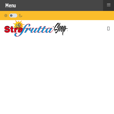
≡
Menu