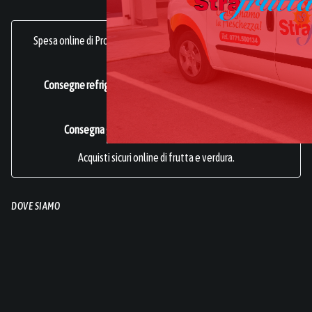
Spesa online di Prodotti Ortofrutticoli, sani, freschi e genuini.
frutta online.
Consegne refrigerate a domicilio in tutta Italia.
Azienda
Certificata ISO 22000
.
Consegna gratuita per acquisti superiori a 49€.
Acquisti sicuri online di frutta e verdura.
DOVE SIAMO