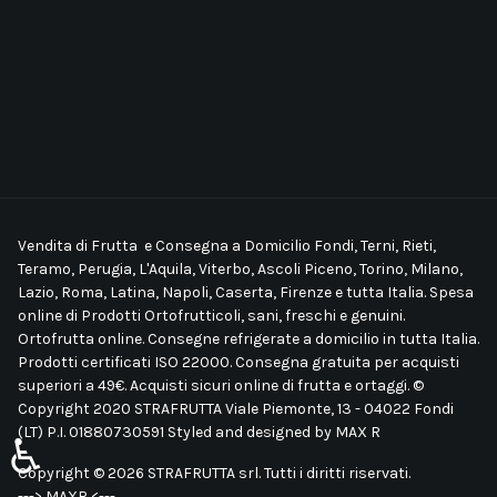
Vendita di Frutta e Consegna a Domicilio Fondi, Terni, Rieti,
Teramo, Perugia, L'Aquila, Viterbo, Ascoli Piceno, Torino, Milano,
Lazio, Roma, Latina, Napoli, Caserta, Firenze e tutta Italia. Spesa
online di Prodotti Ortofrutticoli, sani, freschi e genuini.
Ortofrutta online. Consegne refrigerate a domicilio in tutta Italia.
Prodotti certificati ISO 22000. Consegna gratuita per acquisti
superiori a 49€. Acquisti sicuri online di frutta e ortaggi. ©
Copyright 2020 STRAFRUTTA Viale Piemonte, 13 - 04022 Fondi
(LT) P.I. 01880730591 Styled and designed by
MAX R
♿
Copyright © 2026 STRAFRUTTA srl. Tutti i diritti riservati.
---> MAXR <---