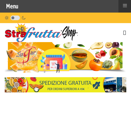
≡
Menu