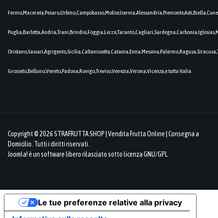
Fermo,Macerata,Pesaro,Urbino,Campobasso,Molise,Isernia,Alessandria,Piemonte,Asti,Biella,Cuneo
Puglia,Barletta,Andria,Trani,Brindisi,Foggia,Lecce,Taranto,Cagliari,Sardegna,Carbonia,Iglesia
Oristano,Sassari,Agrigento,Sicilia,Caltanissetta,Catania,Enna,Messina,Palermo,Ragusa,Siracusa,
Grosseto,Belluno,Veneto,Padova,Rovigo,Treviso,Venezia,Verona,Vicenza,e tutta Italia.
Copyright © 2026 STRAFRUTTA SHOP | Vendita Frutta Online | Consegna a
Domicilio. Tutti i diritti riservati.
Joomla!
è un software libero rilasciato sotto
licenza GNU/GPL.
Le tue preferenze relative alla privacy