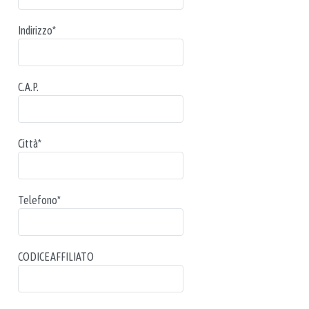
Indirizzo
*
C.A.P.
Città
*
Telefono
*
CODICE AFFILIATO