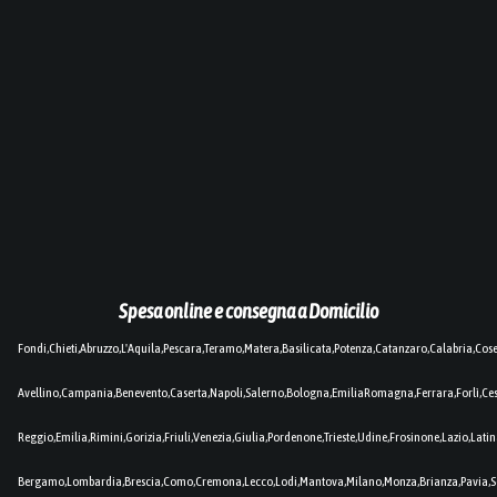
Spesa online e consegna a Domicilio
Fondi,Chieti,Abruzzo,L'Aquila,Pescara,Teramo,Matera,Basilicata,Potenza,Catanzaro,Calabria,Cos
Avellino,Campania,Benevento,Caserta,Napoli,Salerno,Bologna,EmiliaRomagna,Ferrara,Forlì,C
Reggio,Emilia,Rimini,Gorizia,Friuli,Venezia,Giulia,Pordenone,Trieste,Udine,Frosinone,Lazio,Lat
Bergamo,Lombardia,Brescia,Como,Cremona,Lecco,Lodi,Mantova,Milano,Monza,Brianza,Pavia,So