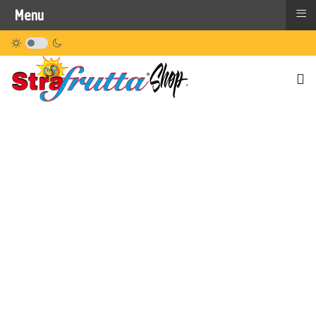
≡
Menu