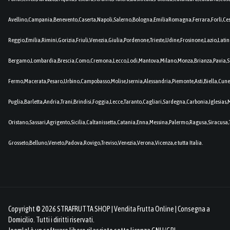
Avellino,Campania,Benevento,Caserta,Napoli,Salerno,Bologna,EmiliaRomagna,Ferrara,Forlì,C
Reggio,Emilia,Rimini,Gorizia,Friuli,Venezia,Giulia,Pordenone,Trieste,Udine,Frosinone,Lazio,Lat
Bergamo,Lombardia,Brescia,Como,Cremona,Lecco,Lodi,Mantova,Milano,Monza,Brianza,Pavia,So
Fermo,Macerata,Pesaro,Urbino,Campobasso,Molise,Isernia,Alessandria,Piemonte,Asti,Biella,Cuneo
Puglia,Barletta,Andria,Trani,Brindisi,Foggia,Lecce,Taranto,Cagliari,Sardegna,Carbonia,Iglesia
Oristano,Sassari,Agrigento,Sicilia,Caltanissetta,Catania,Enna,Messina,Palermo,Ragusa,Siracusa,
Grosseto,Belluno,Veneto,Padova,Rovigo,Treviso,Venezia,Verona,Vicenza,e tutta Italia.
Copyright © 2026 STRAFRUTTA SHOP | Vendita Frutta Online | Consegna a
Domicilio. Tutti i diritti riservati.