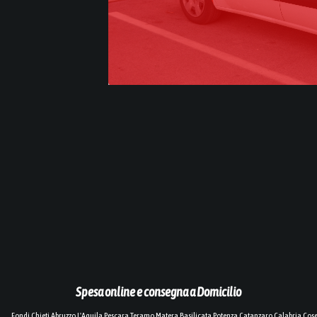
Spesa online e consegna a Domicilio
Fondi,Chieti,Abruzzo,L'Aquila,Pescara,Teramo,Matera,Basilicata,Potenza,Catanzaro,Calabria,Cos