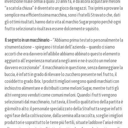
invenzione risale ormai a quasi 10 anni fa, e da allora acquistare meloni
“a scatola chiusa” è diventato un gioco da ragazzi. Tra i primi a provare la
semplice ma efficientissima macchina, sono i fratelli Stravato che, dati
gli ottimi risultati, hanno dato vita al marchio Sugar proprio perché ogni
frutto selezionato risultava essere dolcemente squisito.
Il segreto in un macchinario
– “Abbiamo prima testato personalmente la
strumentazione – spiegano i titolari dell’azienda – quando ci siamo
accorti che era davvero infallibile abbiamo abbinato questo elemento
aggiunto all’esperienza maturata negli anni e ne è uscito un melone
davvero eccezionale”. Il macchinario in questione, senza danneggiare la
buccia, è infatti in grado di rilevare lo zucchero presente nel frutto, il
cosiddetto grado Brix. I prodotti migliori vengono quindi marchiati con
inchiostro alimentare e distribuiti come meloni Sugar, mentre tutti gli
altri vengono venduti come comuni meloni. Quando i frutti vengono
selezionati dal macchinario, tuttavia, il livello qualitativo della partita è
già molto alto: il personale specializzato della Strafrutta segue infatti
ogni fase della coltivazione, dalla semina alla raccolta, sceglie i migliori
produttori e soprattutto le terre più fertili, situate laddove l’aria è mite