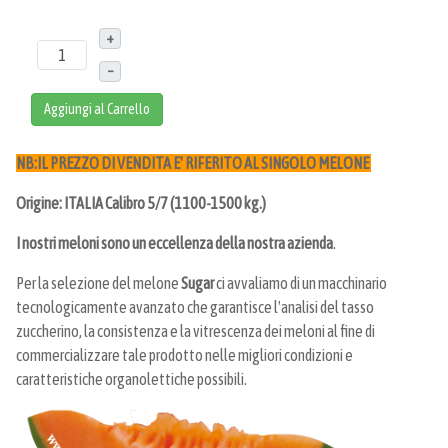
+
–
Aggiungi al Carrello
NB:IL PREZZO DI VENDITA E' RIFERITO AL SINGOLO MELONE
Origine: ITALIA Calibro 5/7 (1100-1500 kg.)
I nostri meloni sono un eccellenza della nostra azienda
.
Per la selezione del melone
Sugar
ci avvaliamo di un macchinario
tecnologicamente avanzato che garantisce l'analisi del tasso
zuccherino, la consistenza e la vitrescenza dei meloni al fine di
commercializzare tale prodotto nelle migliori condizioni e
caratteristiche organolettiche possibili.