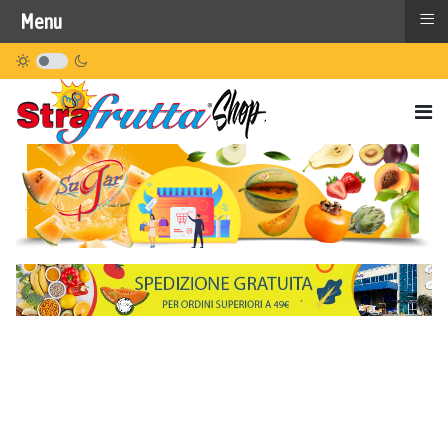
≡
Menu