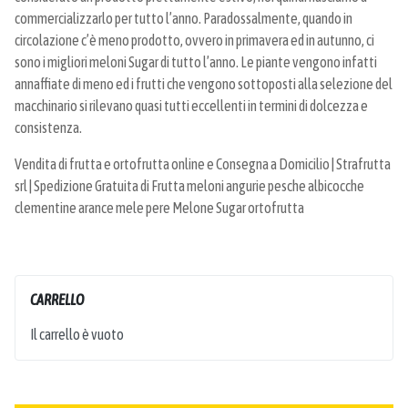
commercializzarlo per tutto l’anno. Paradossalmente, quando in
circolazione c’è meno prodotto, ovvero in primavera ed in autunno, ci
sono i migliori meloni Sugar di tutto l’anno. Le piante vengono infatti
annaffiate di meno ed i frutti che vengono sottoposti alla selezione del
macchinario si rilevano quasi tutti eccellenti in termini di dolcezza e
consistenza.
Vendita di frutta e ortofrutta online e Consegna a Domicilio | Strafrutta
srl | Spedizione Gratuita di Frutta meloni angurie pesche albicocche
clementine arance mele pere Melone Sugar ortofrutta
CARRELLO
Il carrello è vuoto