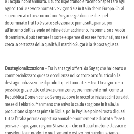
e l’acqua incontaminata. Il tutto rispettando e facendo rispettare agli
agricoltori le severe normative vigenti sia in Italia che in Europa. Chi al
supermercato trova un melone Sugar sa già dunque che quel
determinato frutto è stato selezionato prima sulla pianta, poi
all’interno dell’azienda ed infine dal macchinario. Insomma, se si vuole
risparmiare, si può tentare la sorte e sperare di essere fortunati, ma se si
cerca la certezza della qualità, il marchio Sugar è la risposta giusta.
Destagionalizzazione
– Tra i vantaggi offerti da Sugar, che ha ideato e
commercializzato questa eccellenza nel settore ortofrutticolo, la
destagionalizzazione di prodotti prettamente estivi. Un sogno reso
possibile grazie alle coltivazioni in zone perennemente miti come la
Repubblica Domenicana o Senegal, dove la raccolta inizia addirittura dal
mese di febbraio. Man mano che arriva la calda stagione in Italia, la
produzione si sposta prima in Sicilia, poi in Puglia e poi nel resto di quasi
tutta l’Italia per una copertura annuale enormemente dilatata. “Basti
pensare – spiegano i signori Stravato – che in Italia il melone classico è
considerato un prodotto prettamente estivo, noi quindi riusciamo a