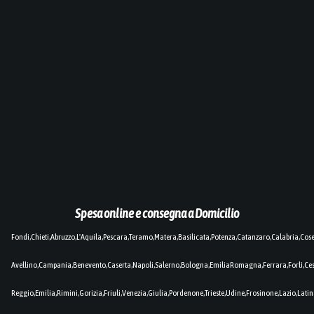
Spesa online e consegna a Domicilio
Fondi,Chieti,Abruzzo,L'Aquila,Pescara,Teramo,Matera,Basilicata,Potenza,Catanzaro,Calabria,Cos
Avellino,Campania,Benevento,Caserta,Napoli,Salerno,Bologna,EmiliaRomagna,Ferrara,Forlì,C
Reggio,Emilia,Rimini,Gorizia,Friuli,Venezia,Giulia,Pordenone,Trieste,Udine,Frosinone,Lazio,Lat