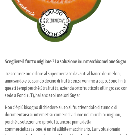
Scegliere il frutto migliore ? La soluzione in un marchio: melone Sugar
Trascorrere ore ed ore al supermercato davanti al banco dei meloni,
annusando e toccando decine di frutti senza venirne a capo. Sono finiti
questi tempi perchè Strafrutta, azienda ortofrutticola all’ingrosso con
sede a Fondi (LT), ha lanciato i meloni Sugar.
Non c’è più bisogno di chiedere aiuto al fruttivendolo di turno o di
documentarsi su internet su come individuare nel mucchio i migliori,
perchè a selezionare i prodotti, ancora prima della
commercializzazione, è un infallibile macchinario. La rivoluzionaria