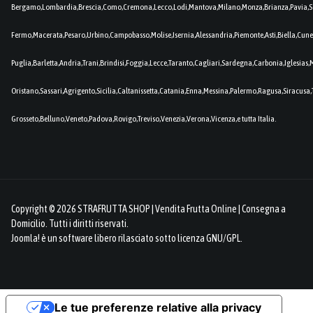
Bergamo,Lombardia,Brescia,Como,Cremona,Lecco,Lodi,Mantova,Milano,Monza,Brianza,Pavia,So
Fermo,Macerata,Pesaro,Urbino,Campobasso,Molise,Isernia,Alessandria,Piemonte,Asti,Biella,Cuneo
Puglia,Barletta,Andria,Trani,Brindisi,Foggia,Lecce,Taranto,Cagliari,Sardegna,Carbonia,Iglesia
Oristano,Sassari,Agrigento,Sicilia,Caltanissetta,Catania,Enna,Messina,Palermo,Ragusa,Siracusa,
Grosseto,Belluno,Veneto,Padova,Rovigo,Treviso,Venezia,Verona,Vicenza,e tutta Italia.
Copyright © 2026 STRAFRUTTA SHOP | Vendita Frutta Online | Consegna a
Domicilio. Tutti i diritti riservati.
Joomla!
è un software libero rilasciato sotto
licenza GNU/GPL.
Le tue preferenze relative alla privacy