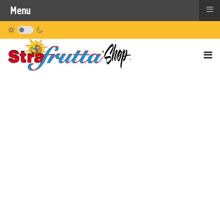
≡
Menu