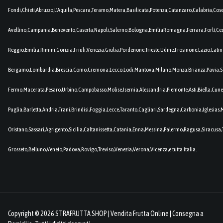
Fondi,Chieti,Abruzzo,L'Aquila,Pescara,Teramo,Matera,Basilicata,Potenza,Catanzaro,Calabria,Cos
Avellino,Campania,Benevento,Caserta,Napoli,Salerno,Bologna,EmiliaRomagna,Ferrara,Forlì,C
Reggio,Emilia,Rimini,Gorizia,Friuli,Venezia,Giulia,Pordenone,Trieste,Udine,Frosinone,Lazio,Lat
Bergamo,Lombardia,Brescia,Como,Cremona,Lecco,Lodi,Mantova,Milano,Monza,Brianza,Pavia,So
Fermo,Macerata,Pesaro,Urbino,Campobasso,Molise,Isernia,Alessandria,Piemonte,Asti,Biella,Cuneo
Puglia,Barletta,Andria,Trani,Brindisi,Foggia,Lecce,Taranto,Cagliari,Sardegna,Carbonia,Iglesia
Oristano,Sassari,Agrigento,Sicilia,Caltanissetta,Catania,Enna,Messina,Palermo,Ragusa,Siracusa,
Grosseto,Belluno,Veneto,Padova,Rovigo,Treviso,Venezia,Verona,Vicenza,e tutta Italia.
Copyright © 2026 STRAFRUTTA SHOP | Vendita Frutta Online | Consegna a