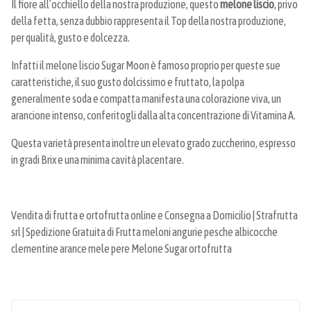
Il fiore all’occhiello della nostra produzione, questo
melone liscio
, privo
della fetta, senza dubbio rappresenta il Top della nostra produzione,
per qualità, gusto e dolcezza.
Infatti il melone liscio Sugar Moon è famoso proprio per queste sue
caratteristiche, il suo gusto dolcissimo e fruttato, la polpa
generalmente soda e compatta manifesta una colorazione viva, un
arancione intenso, conferitogli dalla alta concentrazione di Vitamina A.
Questa varietà presenta inoltre un elevato grado zuccherino, espresso
in gradi Brix e una minima cavità placentare.
Vendita di frutta e ortofrutta online e Consegna a Domicilio | Strafrutta
srl | Spedizione Gratuita di Frutta meloni angurie pesche albicocche
clementine arance mele pere Melone Sugar ortofrutta