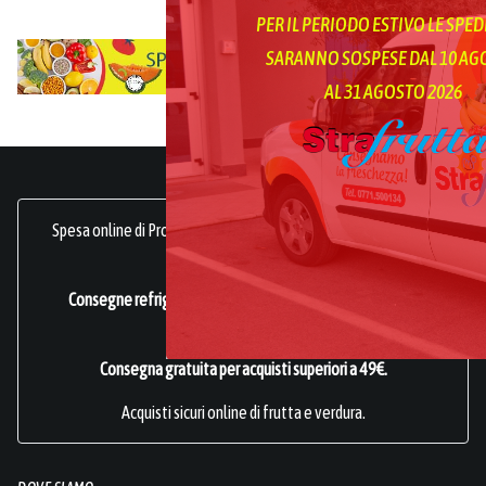
PER IL PERIODO ESTIVO LE SPED
SARANNO SOSPESE DAL 10 A
AL 31 AGOSTO 2026
Spesa online di Prodotti Ortofrutticoli, sani, freschi e genuini.
frutta online.
Consegne refrigerate a domicilio in tutta Italia.
Azienda
Certificata ISO 22000
.
Consegna gratuita per acquisti superiori a 49€.
Acquisti sicuri online di frutta e verdura.