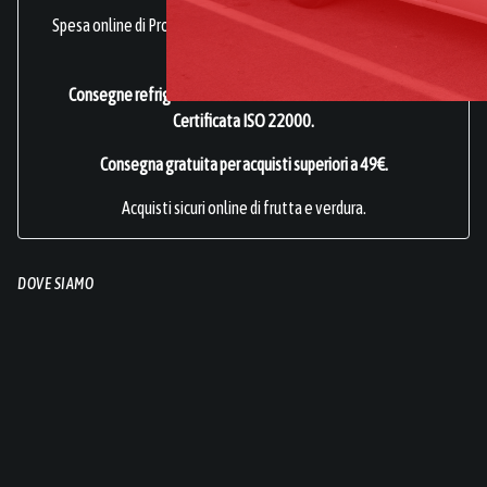
Spesa online di Prodotti Ortofrutticoli, sani, freschi e genuini.
frutta online.
Consegne refrigerate a domicilio in tutta Italia.
Azienda
Certificata ISO 22000
.
Consegna gratuita per acquisti superiori a 49€.
Acquisti sicuri online di frutta e verdura.
DOVE SIAMO