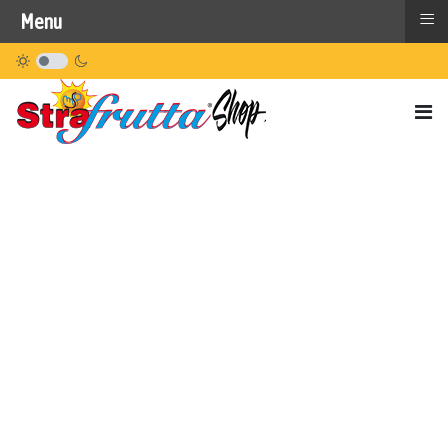
≡
Menu