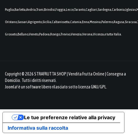
Puglia,Barletta,Andria,Trani,Brindisi,Foggia,Lecce,Taranto,Cagliari,Sardegna,Carbonia,Iglesia
Oristano,Sassari,Agrigento,Sicilia,Caltanissetta,Catania,Enna,Messina,Palermo,Ragusa,Siracusa,
Grosseto,Belluno,Veneto,Padova,Rovigo,Treviso,Venezia,Verona,Vicenza,e tutta Italia.
Copyright © 2026 STRAFRUTTA SHOP | Vendita Frutta Online | Consegna a
Domicilio. Tutti i diritti riservati.
Joomla!
è un software libero rilasciato sotto
licenza GNU/GPL.
Le tue preferenze relative alla privacy
Informativa sulla raccolta