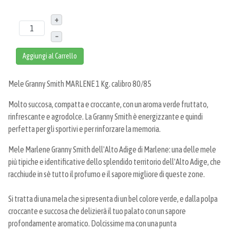
+
–
Aggiungi al Carrello
Mele Granny Smith MARLENE 1 Kg. calibro 80/85
Molto succosa, compatta e croccante, con un aroma verde fruttato,
rinfrescante e agrodolce. La Granny Smith è energizzante e quindi
perfetta per gli sportivi e per rinforzare la memoria.
Mele Marlene Granny Smith dell'Alto Adige di Marlene: una delle mele
più tipiche e identificative dello splendido territorio dell'Alto Adige, che
racchiude in sè tutto il profumo e il sapore migliore di queste zone.
Si tratta di una mela che si presenta di un bel colore verde, e dalla polpa
croccante e succosa che delizierà il tuo palato con un sapore
profondamente aromatico. Dolcissime ma con una punta