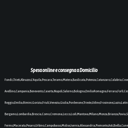
Spesa online e consegna a Domicilio
Fondi,Chieti,Abruzzo,L'Aquila,Pescara,Teramo,Matera,Basilicata,Potenza,Catanzaro,Calabria,Cos
Avellino,Campania,Benevento,Caserta,Napoli,Salerno,Bologna,EmiliaRomagna,Ferrara,Forlì,C
Reggio,Emilia,Rimini,Gorizia,Friuli,Venezia,Giulia,Pordenone,Trieste,Udine,Frosinone,Lazio,Lat
Bergamo,Lombardia,Brescia,Como,Cremona,Lecco,Lodi,Mantova,Milano,Monza,Brianza,Pavia,So
Fermo,Macerata,Pesaro,Urbino,Campobasso,Molise,Isernia,Alessandria,Piemonte,Asti,Biella,Cuneo