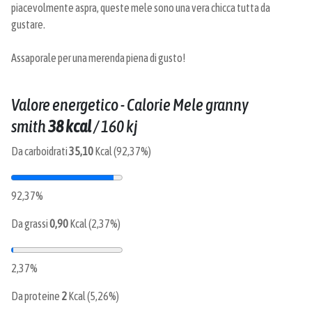
piacevolmente aspra, queste mele sono una vera chicca tutta da
gustare.
Assaporale per una merenda piena di gusto!
Valore energetico - Calorie Mele granny
smith
38 kcal
/
160 kj
Da carboidrati
35,10
Kcal (92,37%)
92,37%
Da grassi
0,90
Kcal (2,37%)
2,37%
Da proteine
2
Kcal (5,26%)