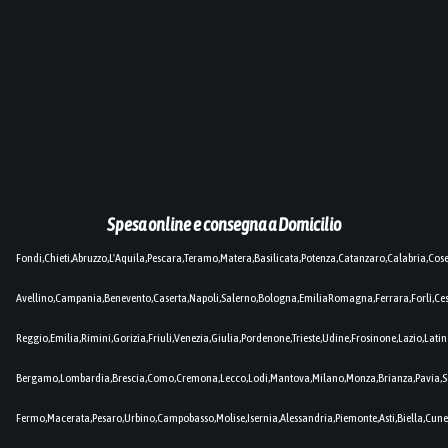
Spesa online e consegna a Domicilio
Fondi,Chieti,Abruzzo,L'Aquila,Pescara,Teramo,Matera,Basilicata,Potenza,Catanzaro,Calabria,Cos
Avellino,Campania,Benevento,Caserta,Napoli,Salerno,Bologna,EmiliaRomagna,Ferrara,Forlì,C
Reggio,Emilia,Rimini,Gorizia,Friuli,Venezia,Giulia,Pordenone,Trieste,Udine,Frosinone,Lazio,Lat
Bergamo,Lombardia,Brescia,Como,Cremona,Lecco,Lodi,Mantova,Milano,Monza,Brianza,Pavia,So
Fermo,Macerata,Pesaro,Urbino,Campobasso,Molise,Isernia,Alessandria,Piemonte,Asti,Biella,Cuneo