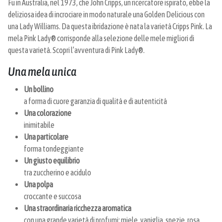
Fu in Australia, nel 1973, che John Cripps, un ricercatore ispirato, ebbe la
deliziosa idea di incrociare in modo naturale una Golden Delicious con
una Lady Williams. Da questa ibridazione è nata la varietà Cripps Pink. La
mela Pink Lady® corrisponde alla selezione delle mele migliori di
questa varietà. Scopri l’avventura di Pink Lady®.
Una mela unica
Un bollino
a forma di cuore garanzia di qualità e di autenticità
Una colorazione
inimitabile
Una particolare
forma tondeggiante
Un giusto equilibrio
tra zuccherino e acidulo
Una polpa
croccante e succosa
Una straordinaria ricchezza aromatica
con una grande varietà di profumi: miele, vaniglia, spezie, rosa,