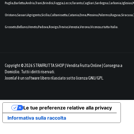
Puglia,Barletta,Andria,Trani,Brindisi,Foggia,Lecce,Taranto,Cagliari,Sardegna,Carbonia,Iglesia
Oristano,Sassari,Agrigento,Sicilia,Caltanissetta,Catania,Enna,Messina,Palermo,Ragusa,Siracusa,
Grosseto,Belluno,Veneto,Padova,Rovigo,Treviso,Venezia,Verona,Vicenza,e tutta Italia.
Copyright © 2026 STRAFRUTTA SHOP | Vendita Frutta Online | Consegna a
Domicilio. Tutti i diritti riservati.
Joomla!
è un software libero rilasciato sotto
licenza GNU/GPL.
Le tue preferenze relative alla privacy
Informativa sulla raccolta