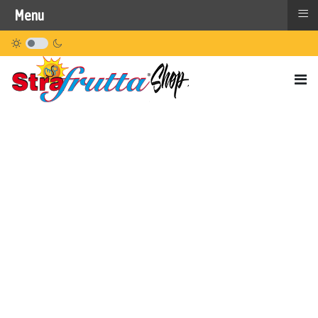
≡
Menu