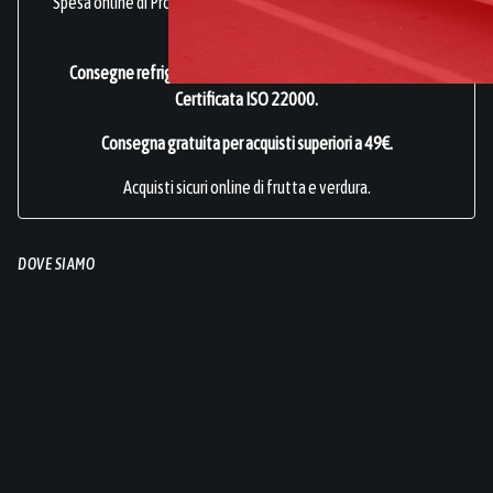
Spesa online di Prodotti Ortofrutticoli, sani, freschi e genuini.
frutta online.
Consegne refrigerate a domicilio in tutta Italia.
Azienda
Certificata ISO 22000
.
Consegna gratuita per acquisti superiori a 49€.
Acquisti sicuri online di frutta e verdura.
DOVE SIAMO