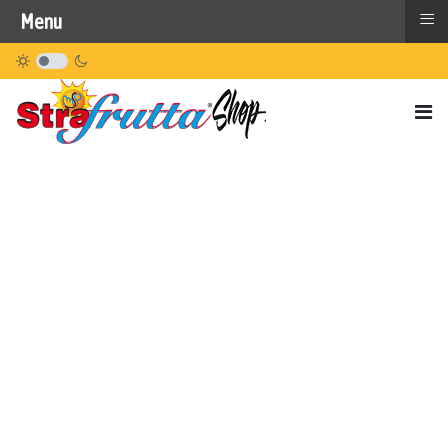
≡
Menu