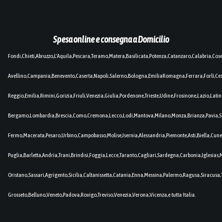
Spesa online e consegna a Domicilio
Fondi,Chieti,Abruzzo,L'Aquila,Pescara,Teramo,Matera,Basilicata,Potenza,Catanzaro,Calabria,Cos
Avellino,Campania,Benevento,Caserta,Napoli,Salerno,Bologna,EmiliaRomagna,Ferrara,Forlì,C
Reggio,Emilia,Rimini,Gorizia,Friuli,Venezia,Giulia,Pordenone,Trieste,Udine,Frosinone,Lazio,Lat
Bergamo,Lombardia,Brescia,Como,Cremona,Lecco,Lodi,Mantova,Milano,Monza,Brianza,Pavia,So
Fermo,Macerata,Pesaro,Urbino,Campobasso,Molise,Isernia,Alessandria,Piemonte,Asti,Biella,Cuneo
Puglia,Barletta,Andria,Trani,Brindisi,Foggia,Lecce,Taranto,Cagliari,Sardegna,Carbonia,Iglesia
Oristano,Sassari,Agrigento,Sicilia,Caltanissetta,Catania,Enna,Messina,Palermo,Ragusa,Siracusa,
Grosseto,Belluno,Veneto,Padova,Rovigo,Treviso,Venezia,Verona,Vicenza,e tutta Italia.