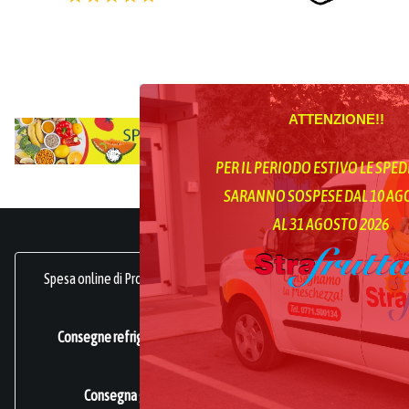
ATTENZIONE!!
PER IL PERIODO ESTIVO LE SPED
SARANNO SOSPESE DAL 10 A
AL 31 AGOSTO 2026
Spesa online di Prodotti Ortofrutticoli, sani, freschi e genuini.
frutta online.
Consegne refrigerate a domicilio in tutta Italia.
Azienda
Certificata ISO 22000
.
Consegna gratuita per acquisti superiori a 49€.