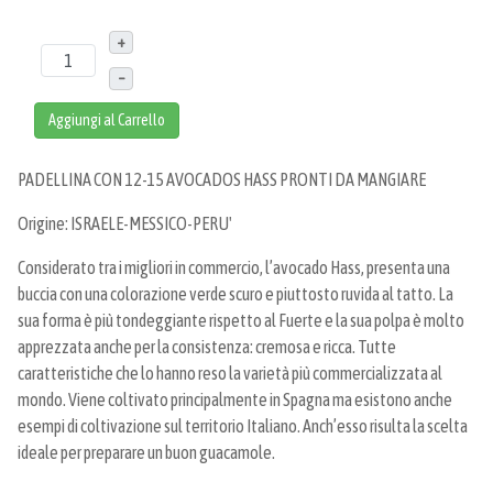
+
–
Aggiungi al Carrello
PADELLINA CON 12-15 AVOCADOS HASS PRONTI DA MANGIARE
Origine: ISRAELE-MESSICO-PERU'
Considerato tra i migliori in commercio, l’avocado Hass, presenta una
buccia con una colorazione verde scuro e piuttosto ruvida al tatto. La
sua forma è più tondeggiante rispetto al Fuerte e la sua polpa è molto
apprezzata anche per la consistenza: cremosa e ricca. Tutte
caratteristiche che lo hanno reso la varietà più commercializzata al
mondo. Viene coltivato principalmente in Spagna ma esistono anche
esempi di coltivazione sul territorio Italiano. Anch’esso risulta la scelta
ideale per preparare un buon guacamole.