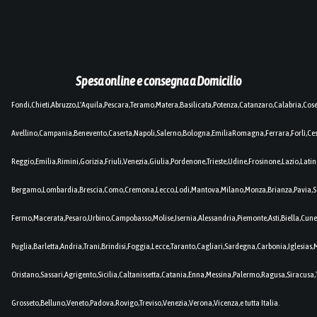
Spesa online e consegna a Domicilio
Fondi,Chieti,Abruzzo,L'Aquila,Pescara,Teramo,Matera,Basilicata,Potenza,Catanzaro,Calabria,Cos
Avellino,Campania,Benevento,Caserta,Napoli,Salerno,Bologna,EmiliaRomagna,Ferrara,Forlì,C
Reggio,Emilia,Rimini,Gorizia,Friuli,Venezia,Giulia,Pordenone,Trieste,Udine,Frosinone,Lazio,Lat
Bergamo,Lombardia,Brescia,Como,Cremona,Lecco,Lodi,Mantova,Milano,Monza,Brianza,Pavia,So
Fermo,Macerata,Pesaro,Urbino,Campobasso,Molise,Isernia,Alessandria,Piemonte,Asti,Biella,Cuneo
Puglia,Barletta,Andria,Trani,Brindisi,Foggia,Lecce,Taranto,Cagliari,Sardegna,Carbonia,Iglesia
Oristano,Sassari,Agrigento,Sicilia,Caltanissetta,Catania,Enna,Messina,Palermo,Ragusa,Siracusa,
Grosseto,Belluno,Veneto,Padova,Rovigo,Treviso,Venezia,Verona,Vicenza,e tutta Italia.