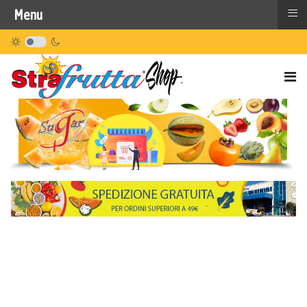
≡
Menu