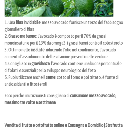
1. Una
fibra invidiabile
: mezzo avocado fornisce un terzo del fabbisogno
giornaliero di fibra
2.
Grasso ma buono
: l’avocado è composto per il 70% da grassi
monoinsaturi e per il 13% da omega3, i grassi buoni contro il colesterolo
3. Ottimo nelle
insalate
: riducendo l’olio nel condimento, l’avocado
aumenta l’assorbimento delle vitamine presenti nelle verdure
4. Consigliato in
gravidanza
: l’avocado contiene una buona percentuale
di folati, essenziali per lo sviluppo neurologico del feto
5. Puoi utilizzare anche il
seme:
cotto al forno e poi tritato, è fonte di
antiossidanti e fitosteroli
Ecco perché i nutrizionisti consigliano di
consumare mezzo avocado,
massimo tre volte a settimana
Vendita di frutta e ortofrutta online e Consegna a Domicilio | Strafrutta