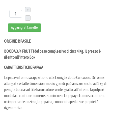
+
–
Aggiungi al Carrello
ORIGINE: BRASILE
BOX DA 3/4 FRUTTI del peso complessivo di circa 4 Kg. IL prezzo è
riferito all'intero Box
CARATTERISTICHE PAPAYA
La papaya formosa appartiene alla famiglia delle Caricacee. Di forma
allungata e dalle dimensioni medio grandi, può arrivare anche ad 1 kg di
peso; la buccia sottile ha un colore verde-giallo, all’interno la polpa è
morbida e contiene numerosi semini neri. La papaya formosa contiene
un importante enzima, la papaina, conosciuta per le sue proprietà
rigenerative.