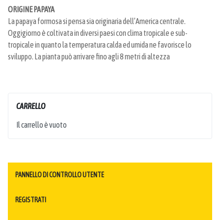
ORIGINE PAPAYA
La papaya formosa si pensa sia originaria dell’America centrale.
Oggigiorno è coltivata in diversi paesi con clima tropicale e sub-
tropicale in quanto la temperatura calda ed umida ne favorisce lo
sviluppo. La pianta può arrivare fino agli 8 metri di altezza
CARRELLO
Il carrello è vuoto
PANNELLO DI CONTROLLO UTENTE
REGISTRATI