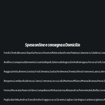
Spesa online e consegna a Domicilio
Fondi,Chieti,Abruzzo,L'Aquila,Pescara,Teramo,Matera,Basilicata,Potenza,Catanzaro,Calabria,Cos
Avellino,Campania,Benevento,Caserta,Napoli,Salerno,Bologna,EmiliaRomagna,Ferrara,Forlì,C
Reggio,Emilia,Rimini,Gorizia,Friuli,Venezia,Giulia,Pordenone,Trieste,Udine,Frosinone,Lazio,Lat
Bergamo,Lombardia,Brescia,Como,Cremona,Lecco,Lodi,Mantova,Milano,Monza,Brianza,Pavia,So
Fermo,Macerata,Pesaro,Urbino,Campobasso,Molise,Isernia,Alessandria,Piemonte,Asti,Biella,Cuneo
Puglia,Barletta,Andria,Trani,Brindisi,Foggia,Lecce,Taranto,Cagliari,Sardegna,Carbonia,Iglesia