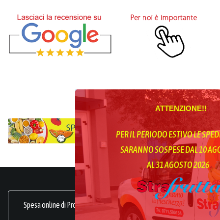
ATTENZIONE!!
PER IL PERIODO ESTIVO LE SPED
SARANNO SOSPESE DAL 10 A
AL 31 AGOSTO 2026
Spesa online di Prodotti Ortofrutticoli, sani, freschi e genuini.
frutta online.