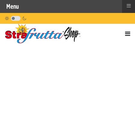
≡
Menu