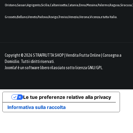
Oristano,Sassari,Agrigento,Sicilia,Caltanissetta,Catania,Enna,Messina,Palermo,Ragusa,Siracusa,
Grosseto,Belluno,Veneto,Padova,Rovigo,Treviso,Venezia,Verona,Vicenza,e tutta Italia.
Copyright © 2026 STRAFRUTTA SHOP | Vendita Frutta Online | Consegna a
Domicilio. Tutti i diritti riservati.
Joomla!
è un software libero rilasciato sotto
licenza GNU/GPL.
Le tue preferenze relative alla privacy
Informativa sulla raccolta